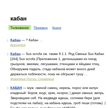
кабан
Толкование
Перевод
Книги
Кабан
— ? Кабан …
1
Википедия
Кабан
— Sus scrofa см. также 9.1.1. Род Свиньи Sus Кабан
2
[164] Sus scrofa (Приложение 1, детенышами из гнезд
грызунов, змеями, лягушками, птенцами и яйцами птиц.
Обнаружив падаль, стадо кабанов может много дней
держаться поблизости, пока не обгрызет тушу …
Животные России. Справочник
КАБАН
— муж. свиной самец, нерезь, порос или килун
3
кладеный: боров, кнур, хряк, нохрок; | дикая свинья, вепрь.
Зверовщики сиб. На медвадя идешь, соломки бери (для
подстилки на лабаз), на кабана идешь, гроб теши (готовь). |